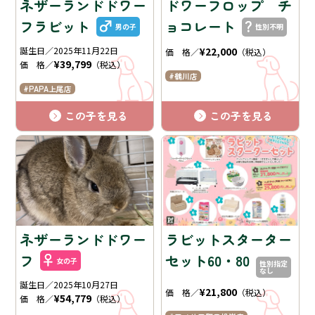
ネザーランドドワー
ドワーフロップ チ
フラビット
ョコレート
男の子
性別不明
誕生日／2025年11月22日
¥22,000
価 格／
（税込）
¥39,799
価 格／
（税込）
鶴川店
PAPA上尾店
この子を見る
この子を見る
ネザーランドドワー
ラビットスターター
フ
セット60・80
女の子
性別指定
なし
誕生日／2025年10月27日
¥21,800
価 格／
（税込）
¥54,779
価 格／
（税込）