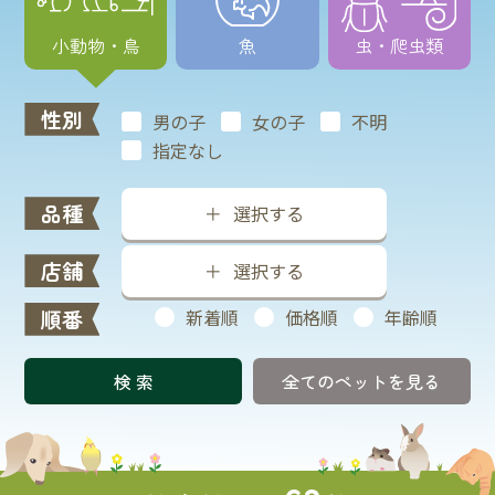
小動物・鳥
魚
虫・爬虫類
性別
男の子
女の子
不明
指定なし
品種
選択する
店舗
選択する
順番
新着順
価格順
年齢順
全てのペットを見る