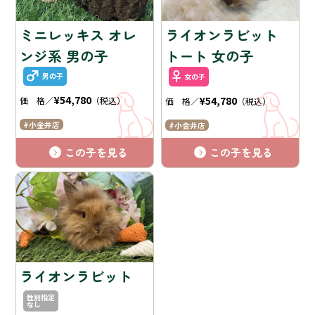
ミニレッキス オレ
ライオンラビット
ンジ系 男の子
トート 女の子
男の子
女の子
¥54,780
¥54,780
価 格／
（税込）
価 格／
（税込）
小金井店
小金井店
この子を見る
この子を見る
ライオンラビット
性別指定
なし