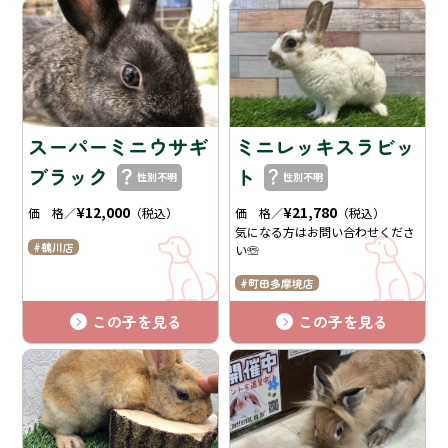
スーパーミニウサギ
ミニレッキスラビッ
ブラック
ト
性別不明
性別不明
¥12,000
¥21,780
価 格／
（税込）
価 格／
（税込）
気になる方はお問い合わせくださ
鶴川店
い☏
町田多摩境店
この子を見る
この子を見る