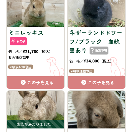
ミニレッキス
ネザーランドドワー
フ/ブラック 血統
女の子
書あり
性別不明
¥21,780
価 格／
（税込）
お客様商談中
¥34,800
価 格／
（税込）
横浜永田台店
相模原並木店
この子を見る
この子を見る
家族が決まりました！