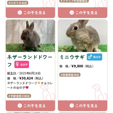
アメリア町田根岸店
ひばりが丘店
この子を見る
この子を見る
ネザーランドドワー
ミニウサギ
男の子
フ
女の子
¥9,800
価 格／
（税込）
誕生日／2025年6月16日
相模原並木店
¥30,624
価 格／
（税込）
ネザーランドドワーフ
チョコレ
ートの女の子
宇都宮西川田店
この子を見る
この子を見る