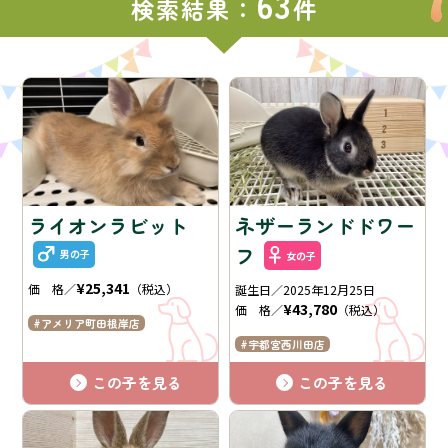
63
検索結果：
件
ライオンラビット
ネザーランドドワー
フ
男の子
女の子
¥25,341
価 格／
（税込）
誕生日／2025年12月25日
¥43,780
価 格／
（税込）
アメリア町田根岸店
宇都宮西川田店
この子を見る
この子を見る