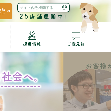
用品
イト
25
店舗展開中!
採用情報
ご意見箱