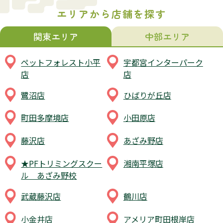
エリアから店舗を探す
関東エリア
中部エリア
ペットフォレスト小平
宇都宮インターパーク
店
店
鷺沼店
ひばりが丘店
町田多摩境店
小田原店
藤沢店
あざみ野店
★PFトリミングスクー
湘南平塚店
ル あざみ野校
武蔵藤沢店
鶴川店
小金井店
アメリア町田根岸店