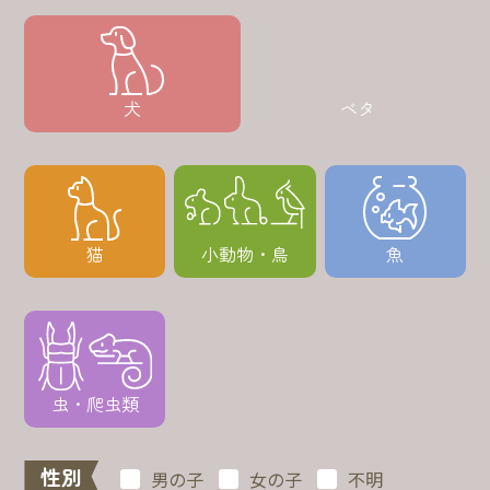
犬
ベタ
猫
小動物・鳥
魚
虫・爬虫類
性別
男の子
女の子
不明