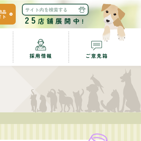
用品
イト
25
店舗展開中!
採用情報
ご意見箱