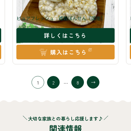
ピュアフレッシュ 雑穀ぽんせん［国産］
詳しくはこちら
購入はこちら
…
1
2
8
大切な家族との暮らし応援します♪
関連情報