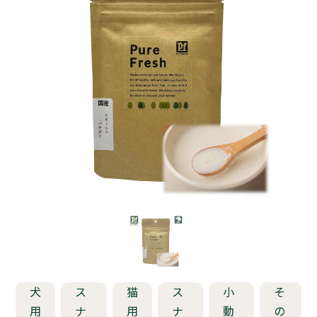
犬
ス
猫
ス
小
そ
用
ナ
用
ナ
動
の