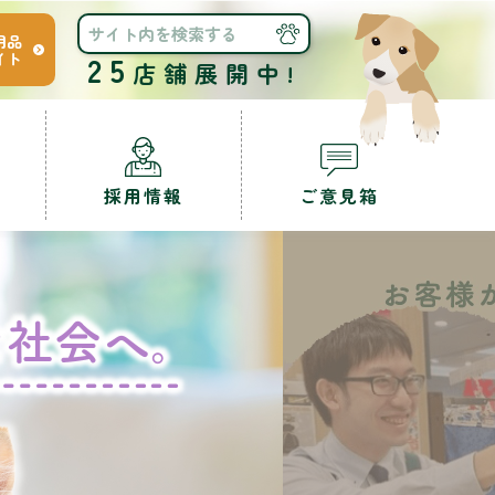
用品
イト
25
店舗展開中!
採用情報
ご意見箱