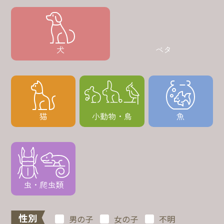
犬
ベタ
猫
小動物・鳥
魚
虫・爬虫類
性別
男の子
女の子
不明