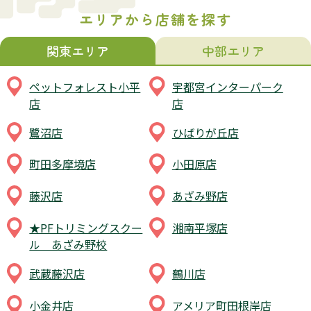
エリアから店舗を探す
関東エリア
中部エリア
ペットフォレスト小平
宇都宮インターパーク
店
店
鷺沼店
ひばりが丘店
町田多摩境店
小田原店
藤沢店
あざみ野店
★PFトリミングスクー
湘南平塚店
ル あざみ野校
武蔵藤沢店
鶴川店
小金井店
アメリア町田根岸店