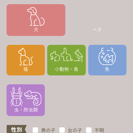
犬
ベタ
猫
小動物・鳥
魚
虫・爬虫類
性別
男の子
女の子
不明