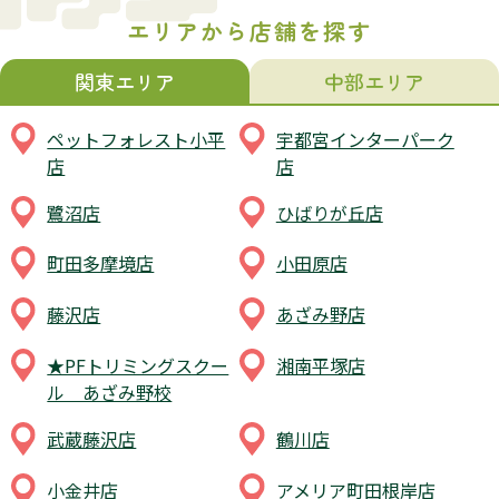
エリアから店舗を探す
関東エリア
中部エリア
ペットフォレスト小平
宇都宮インターパーク
店
店
鷺沼店
ひばりが丘店
町田多摩境店
小田原店
藤沢店
あざみ野店
★PFトリミングスクー
湘南平塚店
ル あざみ野校
武蔵藤沢店
鶴川店
小金井店
アメリア町田根岸店