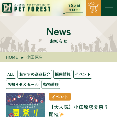
25
店舗
展開中!
News
お知らせ
HOME
小田原店
ALL
おすすめ商品紹介
採用情報
イベント
お知らせ＆セール
動物愛護
イベント
【大人気】小田原店夏祭り
開催