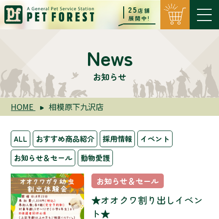
25
店舗
展開中!
News
お知らせ
HOME
相模原下九沢店
ALL
おすすめ商品紹介
採用情報
イベント
お知らせ＆セール
動物愛護
お知らせ＆セール
★オオクワ割り出しイベン
ト★