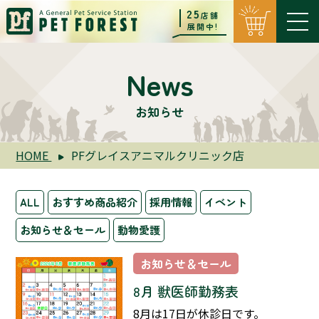
25
店舗
展開中!
News
お知らせ
HOME
PFグレイスアニマルクリニック店
ALL
おすすめ商品紹介
採用情報
イベント
お知らせ＆セール
動物愛護
お知らせ＆セール
8月 獣医師勤務表
8月は17日が休診日です。