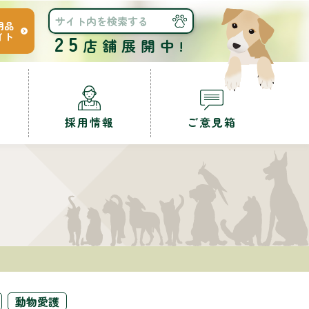
用品
イト
25
店舗展開中!
採用情報
ご意見箱
動物愛護