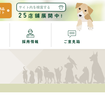
用品
イト
25
店舗展開中!
採用情報
ご意見箱