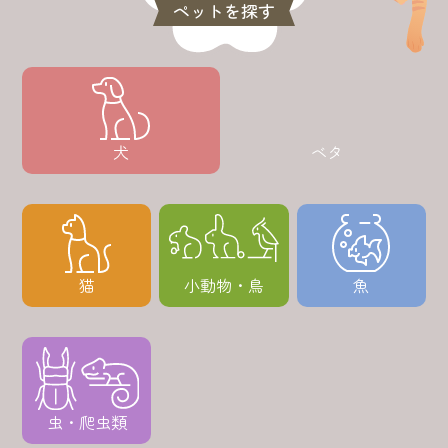
ペットを探す
犬
ベタ
猫
小動物・鳥
魚
虫・爬虫類