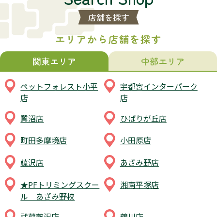
店舗を探す
エリアから店舗を探す
関東エリア
中部エリア
ペットフォレスト小平
宇都宮インターパーク
店
店
鷺沼店
ひばりが丘店
町田多摩境店
小田原店
藤沢店
あざみ野店
★PFトリミングスクー
湘南平塚店
ル あざみ野校
武蔵藤沢店
鶴川店