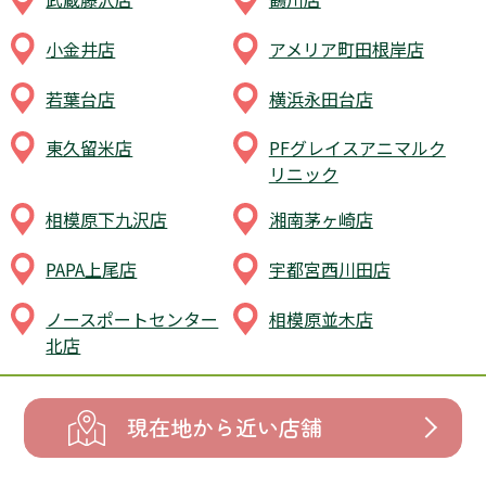
小金井店
アメリア町田根岸店
若葉台店
横浜永田台店
東久留米店
PFグレイスアニマルク
リニック
相模原下九沢店
湘南茅ヶ崎店
PAPA上尾店
宇都宮西川田店
ノースポートセンター
相模原並木店
北店
現在地から近い店舗