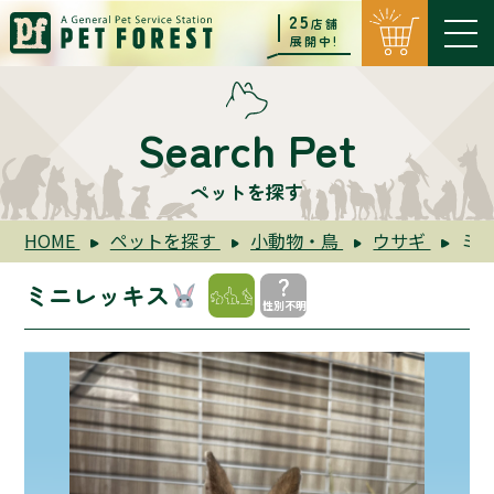
25
店舗
展開中!
Search Pet
ペットを探す
ミ
HOME
ペットを探す
小動物・鳥
ウサギ
ミニレッキス
性別不明