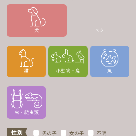
犬
ベタ
猫
小動物・鳥
魚
虫・爬虫類
性別
男の子
女の子
不明