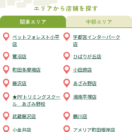
エリアから店舗を探す
関東エリア
中部エリア
ペットフォレスト小平
宇都宮インターパーク
店
店
鷺沼店
ひばりが丘店
町田多摩境店
小田原店
藤沢店
あざみ野店
★PFトリミングスクー
湘南平塚店
ル あざみ野校
武蔵藤沢店
鶴川店
小金井店
アメリア町田根岸店