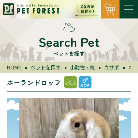
25
店舗
展開中!
Search Pet
ペットを探す
HOME
ペットを探す
小動物・鳥
ウサギ
ホ
ホーランドロップ
男の子