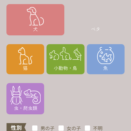
犬
ベタ
猫
小動物・鳥
魚
虫・爬虫類
性別
男の子
女の子
不明