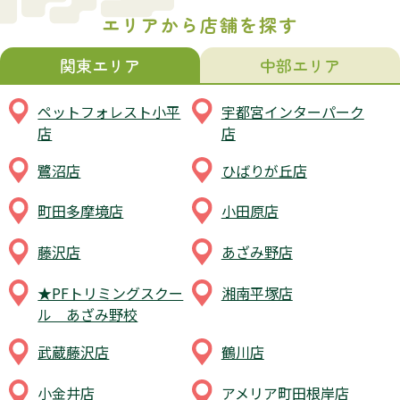
エリアから店舗を探す
関東エリア
中部エリア
ペットフォレスト小平
宇都宮インターパーク
店
店
鷺沼店
ひばりが丘店
町田多摩境店
小田原店
藤沢店
あざみ野店
★PFトリミングスクー
湘南平塚店
ル あざみ野校
武蔵藤沢店
鶴川店
小金井店
アメリア町田根岸店