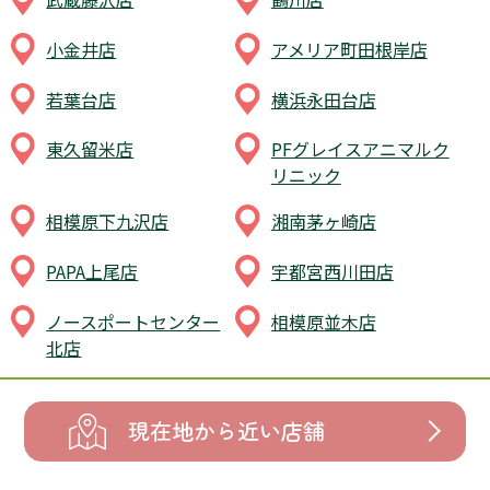
小金井店
アメリア町田根岸店
若葉台店
横浜永田台店
東久留米店
PFグレイスアニマルク
リニック
相模原下九沢店
湘南茅ヶ崎店
PAPA上尾店
宇都宮西川田店
ノースポートセンター
相模原並木店
北店
現在地から近い店舗