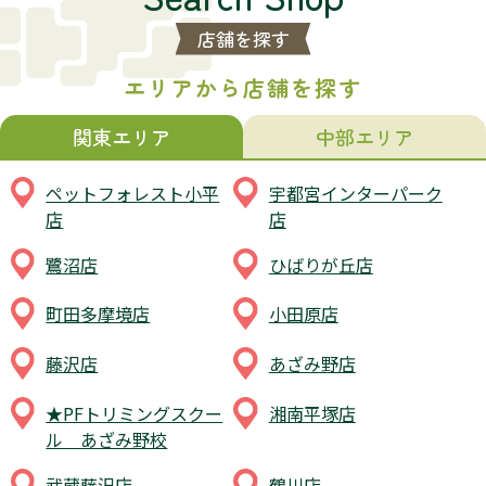
店舗を探す
エリアから店舗を探す
関東エリア
中部エリア
ペットフォレスト小平
宇都宮インターパーク
店
店
鷺沼店
ひばりが丘店
町田多摩境店
小田原店
藤沢店
あざみ野店
★PFトリミングスクー
湘南平塚店
ル あざみ野校
武蔵藤沢店
鶴川店