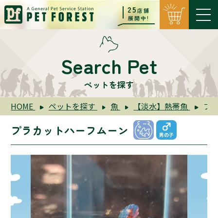
25
店舗
展開中!
Search Pet
ペットを探す
HOME
ペットを探す
魚
【淡水】熱帯魚
プ
プラカットハーフムーン
男の子