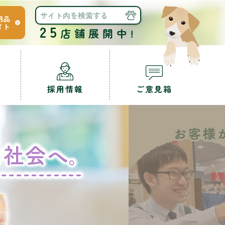
用品
イト
25
店舗展開中!
採用情報
ご意見箱