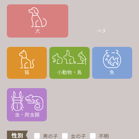
犬
ベタ
猫
小動物・鳥
魚
虫・爬虫類
性別
男の子
女の子
不明