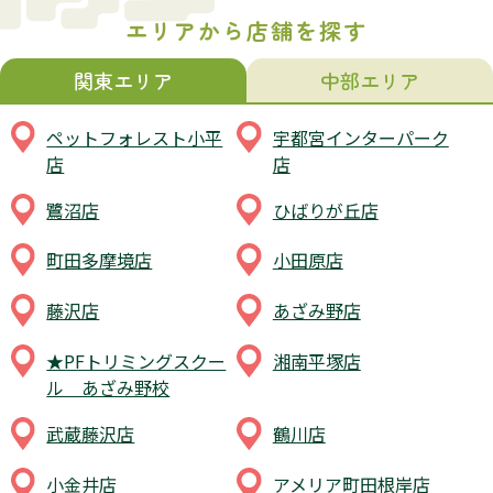
エリアから店舗を探す
関東エリア
中部エリア
ペットフォレスト小平
宇都宮インターパーク
店
店
鷺沼店
ひばりが丘店
町田多摩境店
小田原店
藤沢店
あざみ野店
★PFトリミングスクー
湘南平塚店
ル あざみ野校
武蔵藤沢店
鶴川店
小金井店
アメリア町田根岸店