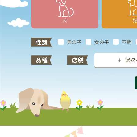
犬
性別
男の子
女の子
不明
品種
店舗
選択