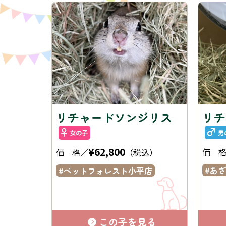
リチャードソンジリス
リチ
男
女の子
¥62,800
価 
価 格／
（税込）
あざ
ペットフォレスト小平店
この子を見る