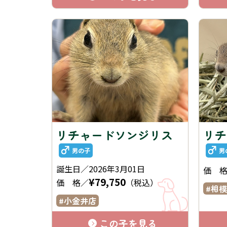
リチャードソンジリス
リチ
男の子
男
誕生日／2026年3月01日
価 
¥79,750
価 格／
（税込）
相模
小金井店
この子を見る