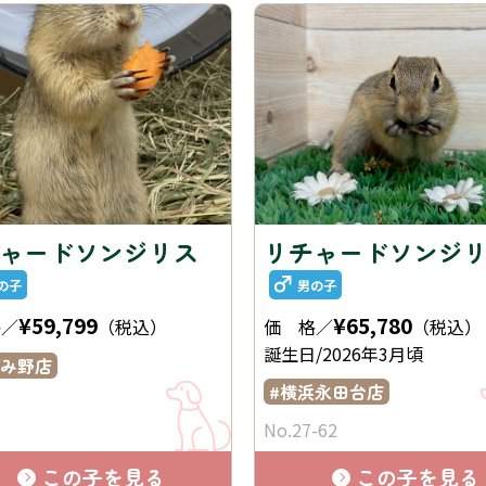
ャードソンジリス
リチャードソンジ
の子
男の子
¥59,799
¥65,780
格／
（税込）
価 格／
（税込）
誕生日/2026年3月頃
み野店
横浜永田台店
No.27-62
この子を見る
この子を見る