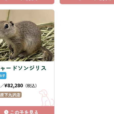
ャードソンジリス
の子
¥82,280
格／
（税込）
原下九沢店
この子を見る