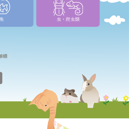
魚
虫・爬虫類
齢順