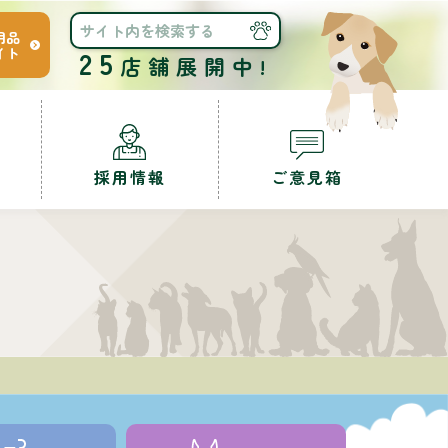
用品
イト
25
店舗展開中!
採用情報
ご意見箱