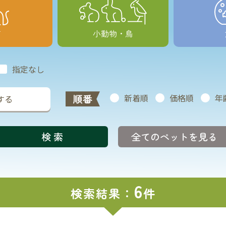
猫
小動物・鳥
指定なし
順番
新着順
価格順
年
する
全てのペットを見る
6
検索結果：
件