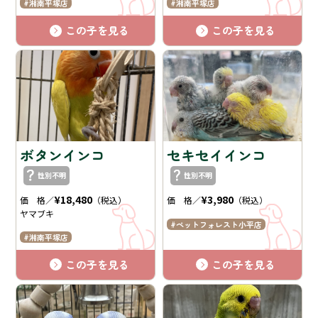
湘南平塚店
湘南平塚店
この子を見る
この子を見る
ボタンインコ
セキセイインコ
性別不明
性別不明
¥18,480
¥3,980
価 格／
（税込）
価 格／
（税込）
ヤマブキ
ペットフォレスト小平店
湘南平塚店
この子を見る
この子を見る