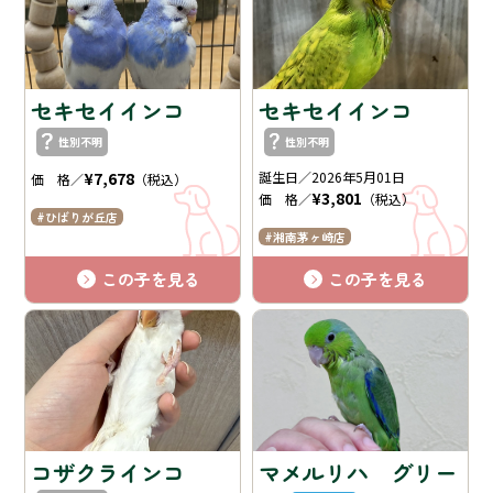
セキセイインコ
セキセイインコ
性別不明
性別不明
¥7,678
誕生日／2026年5月01日
価 格／
（税込）
¥3,801
価 格／
（税込）
ひばりが丘店
湘南茅ヶ崎店
この子を見る
この子を見る
コザクラインコ
マメルリハ グリー