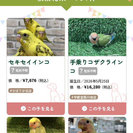
セキセイインコ
手乗りコザクライン
コ
性別不明
性別不明
¥7,676
価 格／
（税込）
誕生日／2026年5月25日
¥16,280
価 格／
（税込）
ひばりが丘店
宇都宮西川田店
この子を見る
この子を見る