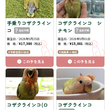
手乗りコザクライン
コザクラインコ シ
コ
ナモン
性別不明
性別不明
誕生日／2026年5月25日
誕生日／2026年5月01日
¥17,380
¥15,001
価 格／
（税込）
価 格／
（税込）
宇都宮西川田店
湘南茅ヶ崎店
この子を見る
この子を見る
コザクラインコ(ロ
コザクラインコ