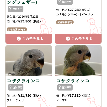
ングフェザー)
性別不明
性別不明
¥27,280
価 格／
（税込）
シナモングリーンオパーリン
誕生日／2026年5月22日
¥19,800
価 格／
（税込）
湘南平塚店
湘南茅ヶ崎店
この子を見る
この子を見る
コザクラインコ
コザクラインコ
性別不明
性別不明
¥21,780
¥17,380
価 格／
（税込）
価 格／
（税込）
ブルーチェリー
ノーマル