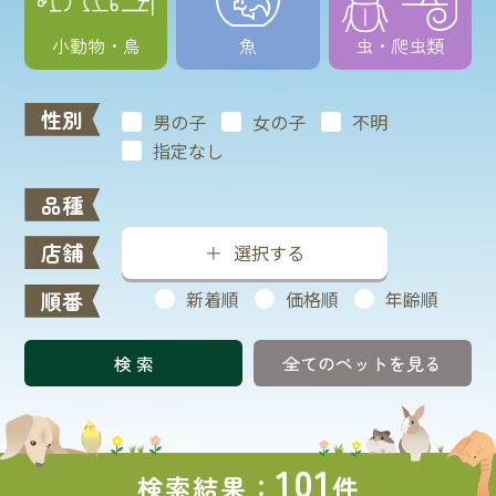
小動物・鳥
魚
虫・爬虫類
性別
男の子
女の子
不明
指定なし
品種
店舗
選択する
順番
新着順
価格順
年齢順
全てのペットを見る
101
検索結果：
件