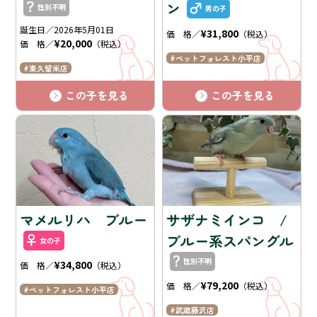
ン
性別不明
男の子
誕生日／2026年5月01日
¥31,800
価 格／
（税込）
¥20,000
価 格／
（税込）
ペットフォレスト小平店
東久留米店
この子を見る
この子を見る
マメルリハ ブルー
サザナミインコ /
ブルー系スパングル
女の子
性別不明
¥34,800
価 格／
（税込）
¥79,200
価 格／
（税込）
ペットフォレスト小平店
武蔵藤沢店