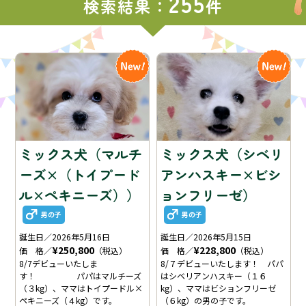
255
検索結果：
件
ミックス犬（マルチ
ミックス犬（シベリ
ーズ×（トイプード
アンハスキー×ビシ
ル×ペキニーズ））
ョンフリーゼ）
男の子
男の子
誕生日／2026年5月16日
誕生日／2026年5月15日
¥250,800
¥228,800
価 格／
（税込）
価 格／
（税込）
8/7デビューいたしま
8/７デビューいたします！ パパ
す！ パパはマルチーズ
はシベリアンハスキー（１６
（３kg）、ママはトイプードル×
kg）、ママはビションフリーゼ
ペキニーズ（４kg）です。
（６kg）の男の子です。