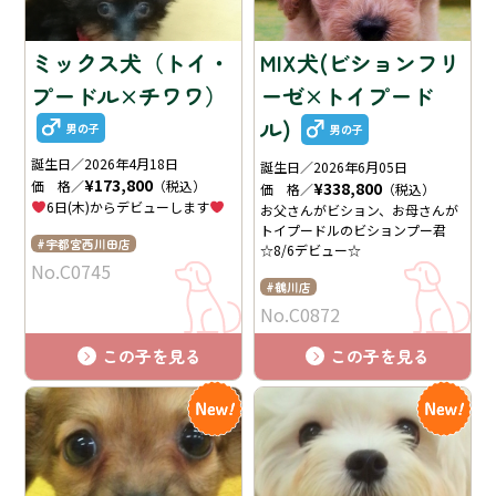
ミックス犬（トイ・
MIX犬(ビションフリ
プードル×チワワ）
ーゼ×トイプード
ル)
男の子
男の子
誕生日／2026年4月18日
誕生日／2026年6月05日
¥173,800
価 格／
（税込）
¥338,800
価 格／
（税込）
6日(木)からデビューします
お父さんがビション、お母さんが
トイプードルのビションプー君
宇都宮西川田店
☆8/6デビュー☆
No.C0745
鶴川店
No.C0872
この子を見る
この子を見る