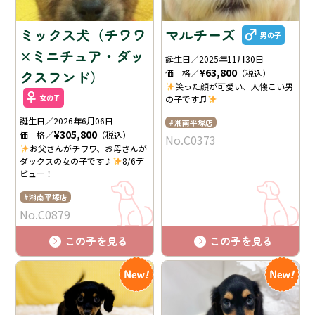
ミックス犬（チワワ
マルチーズ
男の子
×ミニチュア・ダッ
誕生日／2025年11月30日
¥63,800
クスフンド）
価 格／
（税込）
笑った顔が可愛い、人懐こい男
女の子
の子です♫
誕生日／2026年6月06日
湘南平塚店
¥305,800
価 格／
（税込）
No.C0373
お父さんがチワワ、お母さんが
ダックスの女の子です♪
8/6デ
ビュー！
湘南平塚店
No.C0879
この子を見る
この子を見る