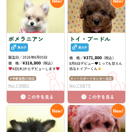
ポメラニアン
トイ・プードル
男の子
男の子
誕生日／2026年6月05日
¥371,800
価 格／
（税込）
¥316,800
価 格／
（税込）
8月6日デビュー♥とっても甘えん
6日(木)からデビューします
坊なトイプーくん
宇都宮西川田店
ノースポートセンター北店
No.C0881
No.C0875
この子を見る
この子を見る