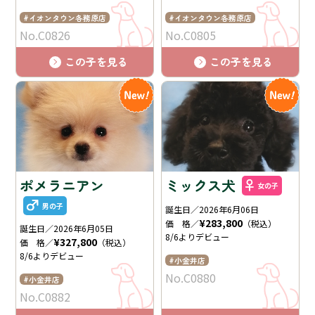
イオンタウン各務原店
イオンタウン各務原店
No.C0826
No.C0805
この子を見る
この子を見る
ポメラニアン
ミックス犬
女の子
男の子
誕生日／2026年6月06日
¥283,800
価 格／
（税込）
誕生日／2026年6月05日
8/6よりデビュー
¥327,800
価 格／
（税込）
8/6よりデビュー
小金井店
No.C0880
小金井店
No.C0882