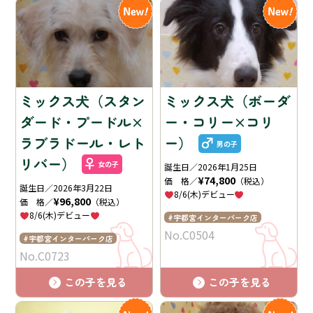
ミックス犬（スタン
ミックス犬（ボーダ
ダード・プードル×
ー・コリー×コリ
ラブラドール・レト
ー）
男の子
リバー）
女の子
誕生日／2026年1月25日
¥74,800
価 格／
（税込）
誕生日／2026年3月22日
8/6(木)デビュー
¥96,800
価 格／
（税込）
8/6(木)デビュー
宇都宮インターパーク店
No.C0504
宇都宮インターパーク店
No.C0723
この子を見る
この子を見る