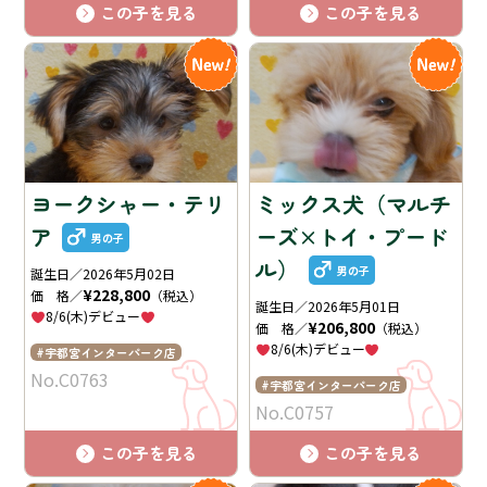
この子を見る
この子を見る
ヨークシャー・テリ
ミックス犬（マルチ
ア
ーズ×トイ・プード
男の子
ル）
男の子
誕生日／2026年5月02日
¥228,800
価 格／
（税込）
誕生日／2026年5月01日
8/6(木)デビュー
¥206,800
価 格／
（税込）
8/6(木)デビュー
宇都宮インターパーク店
No.C0763
宇都宮インターパーク店
No.C0757
この子を見る
この子を見る