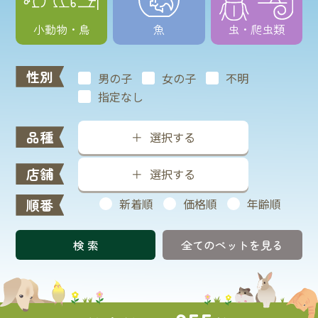
小動物・鳥
魚
虫・爬虫類
性別
男の子
女の子
不明
指定なし
品種
選択する
店舗
選択する
順番
新着順
価格順
年齢順
全てのペットを見る