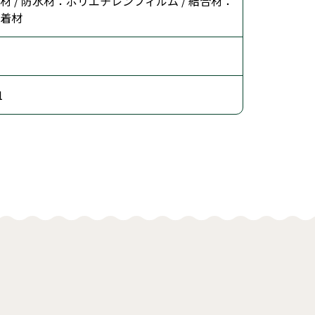
 / 防水材：ポリエチレンフィルム / 結合材：
着材
1