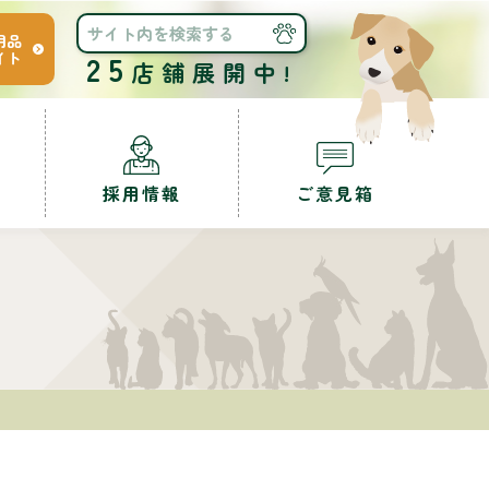
用品
イト
25
店舗展開中!
採用情報
ご意見箱