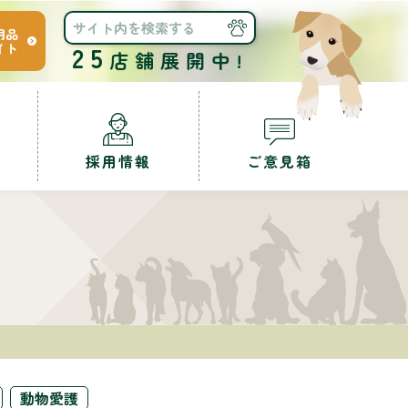
用品
イト
25
店舗展開中!
採用情報
ご意見箱
動物愛護