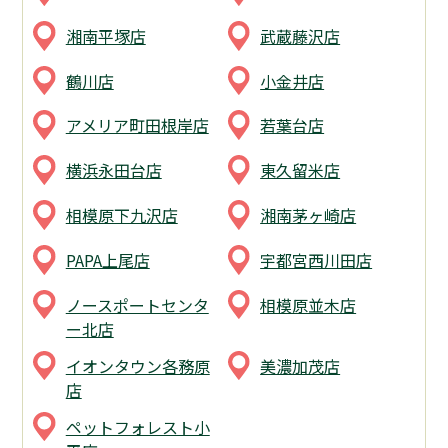
湘南平塚店
武蔵藤沢店
鶴川店
小金井店
アメリア町田根岸店
若葉台店
横浜永田台店
東久留米店
相模原下九沢店
湘南茅ヶ崎店
PAPA上尾店
宇都宮西川田店
ノースポートセンタ
相模原並木店
ー北店
イオンタウン各務原
美濃加茂店
店
ペットフォレスト小