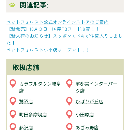
関連記事:
ペットフォレスト公式オンラインストアのご案内
【新発売】10月３日 国産PBフード販売！！
【新入荷のお知らせ】スッポンモドキが仲間入りしまし
た！
ペットフォレスト小平店オープン！！！
取扱店舗
カラフルタウン岐阜
宇都宮インターパー
店
ク店
鷺沼店
ひばりが丘店
町田多摩境店
小田原店
藤沢店
あざみ野店