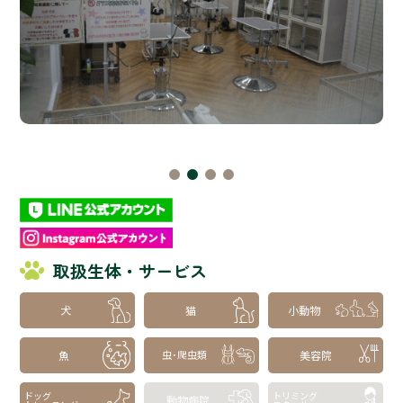
取扱生体・サービス
犬
猫
小動物
魚
美容院
虫･爬虫類
ドッグ
トリミング
動物病院