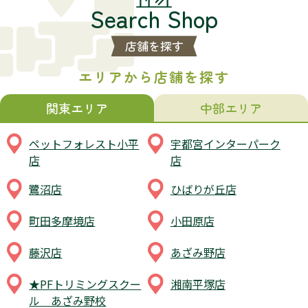
店舗を探す
エリアから店舗を探す
関東エリア
中部エリア
ペットフォレスト小平
宇都宮インターパーク
店
店
鷺沼店
ひばりが丘店
町田多摩境店
小田原店
藤沢店
あざみ野店
★PFトリミングスクー
湘南平塚店
ル あざみ野校
武蔵藤沢店
鶴川店