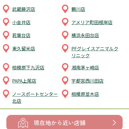
小金井店
アメリア町田根岸店
若葉台店
横浜永田台店
東久留米店
PFグレイスアニマルク
リニック
相模原下九沢店
湘南茅ヶ崎店
PAPA上尾店
宇都宮西川田店
ノースポートセンター
相模原並木店
北店
現在地から近い店舗