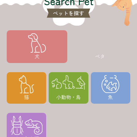
犬
ベタ
猫
小動物・鳥
魚
虫・爬虫類