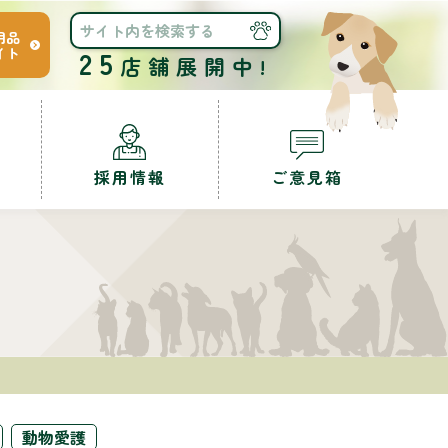
用品
イト
25
店舗展開中!
採用情報
ご意見箱
動物愛護