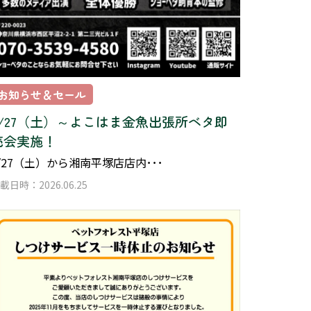
お知らせ＆セール
6/27（土）～よこはま金魚出張所ベタ即
売会実施！
/27（土）から湘南平塚店店内･･･
載日時：2026.06.25