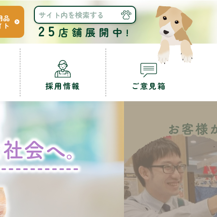
用品
イト
25
店舗展開中!
採用情報
ご意見箱