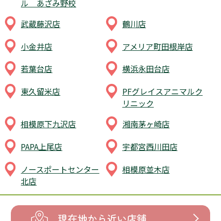
ル あざみ野校
武蔵藤沢店
鶴川店
小金井店
アメリア町田根岸店
若葉台店
横浜永田台店
東久留米店
PFグレイスアニマルク
リニック
相模原下九沢店
湘南茅ヶ崎店
PAPA上尾店
宇都宮西川田店
ノースポートセンター
相模原並木店
北店
現在地から近い店舗