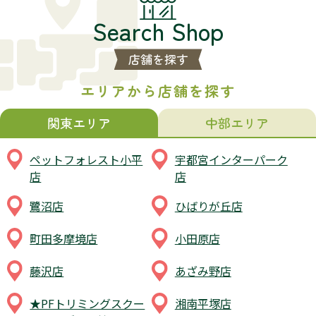
Search Shop
店舗を探す
エリアから店舗を探す
関東エリア
中部エリア
ペットフォレスト小平
宇都宮インターパーク
店
店
鷺沼店
ひばりが丘店
町田多摩境店
小田原店
藤沢店
あざみ野店
★PFトリミングスクー
湘南平塚店