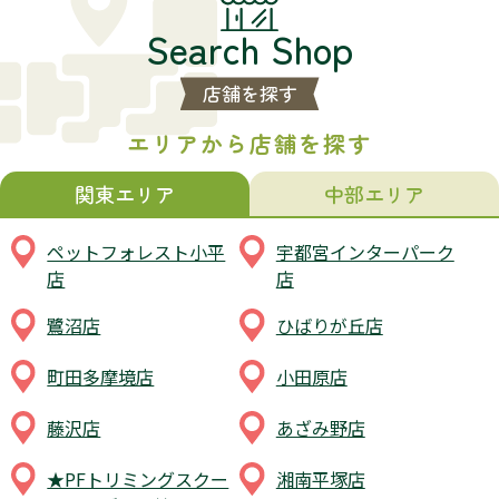
店舗を探す
エリアから店舗を探す
関東エリア
中部エリア
ペットフォレスト小平
宇都宮インターパーク
店
店
鷺沼店
ひばりが丘店
町田多摩境店
小田原店
藤沢店
あざみ野店
★PFトリミングスクー
湘南平塚店
ル あざみ野校
武蔵藤沢店
鶴川店