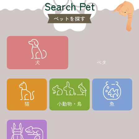
犬
ベタ
猫
小動物・鳥
魚
虫・爬虫類