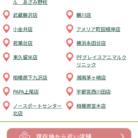
小金井店
アメリア町田根岸店
若葉台店
横浜永田台店
東久留米店
PFグレイスアニマルク
リニック
相模原下九沢店
湘南茅ヶ崎店
PAPA上尾店
宇都宮西川田店
ノースポートセンター
相模原並木店
北店
現在地から近い店舗