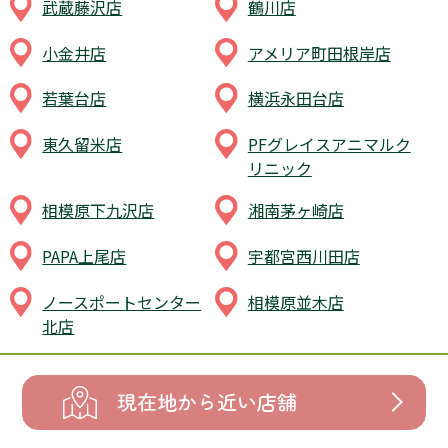
武蔵藤沢店
鶴川店
小金井店
アメリア町田根岸店
若葉台店
横浜永田台店
東久留米店
PFグレイスアニマルク
リニック
相模原下九沢店
湘南茅ヶ崎店
PAPA上尾店
宇都宮西川田店
ノースポートセンター
相模原並木店
北店
現在地から近い店舗