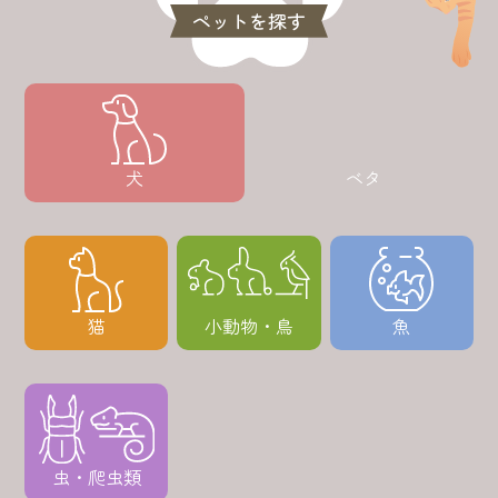
ペットを探す
犬
ベタ
猫
小動物・鳥
魚
虫・爬虫類