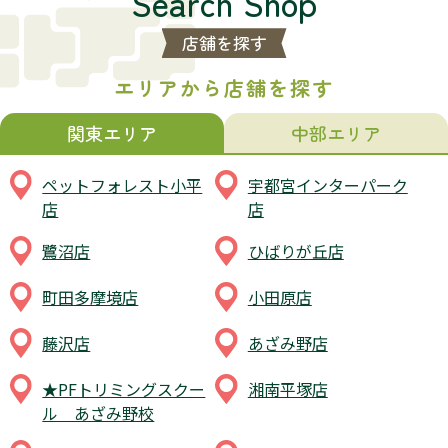
Search Shop
店舗を探す
エリアから店舗を探す
関東エリア
中部エリア
ペットフォレスト小平
宇都宮インターパーク
店
店
鷺沼店
ひばりが丘店
町田多摩境店
小田原店
藤沢店
あざみ野店
★PFトリミングスクー
湘南平塚店
ル あざみ野校