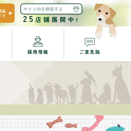
用品
イト
25
店舗展開中!
採用情報
ご意見箱