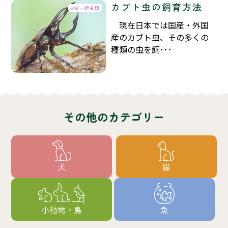
カブト虫の飼育方法
虫・爬虫類
現在日本では国産・外国
産のカブト虫、その多くの
種類の虫を飼･･･
その他のカテゴリー
犬
猫
小動物・鳥
魚